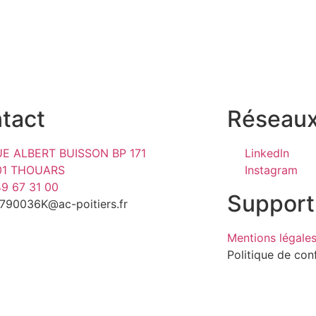
tact
Réseaux
RUE ALBERT BUISSON BP 171
Linkedln
01 THOUARS
Instagram
49 67 31 00
Support
790036K@ac-poitiers.fr
Mentions légale
Politique de conf